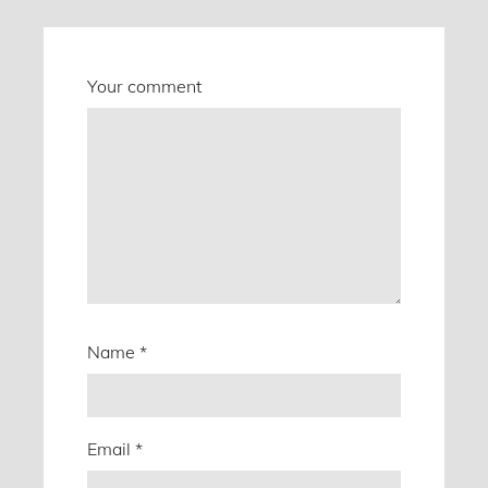
Your comment
Name
*
Email
*